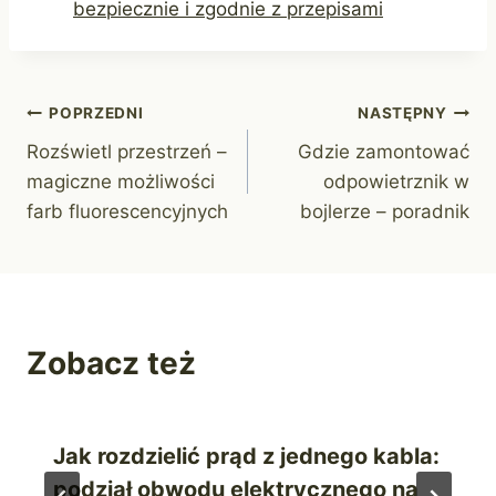
bezpiecznie i zgodnie z przepisami
Nawigacja
POPRZEDNI
NASTĘPNY
Rozświetl przestrzeń –
Gdzie zamontować
wpisu
magiczne możliwości
odpowietrznik w
farb fluorescencyjnych
bojlerze – poradnik
Zobacz też
Jak rozdzielić prąd z jednego kabla:
podział obwodu elektrycznego na