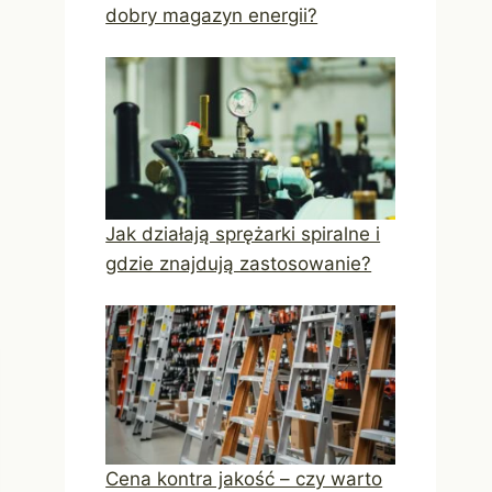
dobry magazyn energii?
Jak działają sprężarki spiralne i
gdzie znajdują zastosowanie?
Cena kontra jakość – czy warto