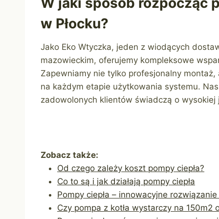
W jaki sposób rozpocząć p
w Płocku?
Jako Eko Wtyczka, jeden z wiodących dost
mazowieckim, oferujemy kompleksowe wsparci
Zapewniamy nie tylko profesjonalny montaż, 
na każdym etapie użytkowania systemu. Nasz
zadowolonych klientów świadczą o wysokiej j
Zobacz także:
Od czego zależy koszt pompy ciepła?
Co to są i jak działają pompy ciepła
Pompy ciepła – innowacyjne rozwiązani
Czy pompa z kotła wystarczy na 150m2