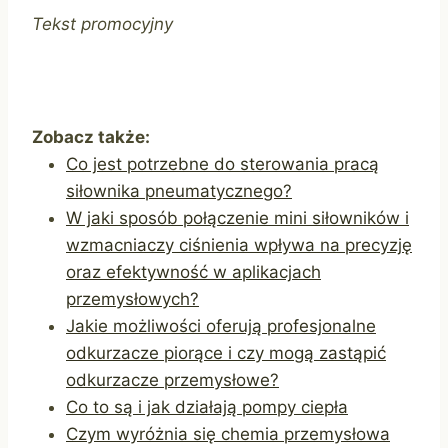
Tekst promocyjny
Zobacz także:
Co jest potrzebne do sterowania pracą
siłownika pneumatycznego?
W jaki sposób połączenie mini siłowników i
wzmacniaczy ciśnienia wpływa na precyzję
oraz efektywność w aplikacjach
przemysłowych?
Jakie możliwości oferują profesjonalne
odkurzacze piorące i czy mogą zastąpić
odkurzacze przemysłowe?
Co to są i jak działają pompy ciepła
Czym wyróżnia się chemia przemysłowa