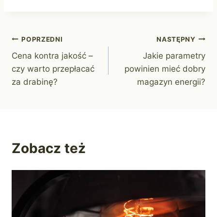
Nawigacja
POPRZEDNI
NASTĘPNY
Cena kontra jakość –
Jakie parametry
wpisu
czy warto przepłacać
powinien mieć dobry
za drabinę?
magazyn energii?
Zobacz też