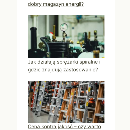
dobry magazyn energii?
Jak działają sprężarki spiralne i
gdzie znajdują zastosowanie?
Cena kontra jakość – czy warto