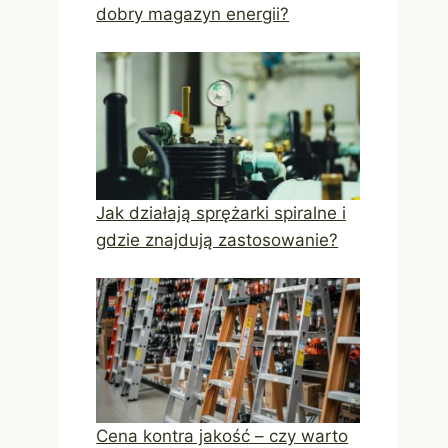
dobry magazyn energii?
Jak działają sprężarki spiralne i
gdzie znajdują zastosowanie?
Cena kontra jakość – czy warto