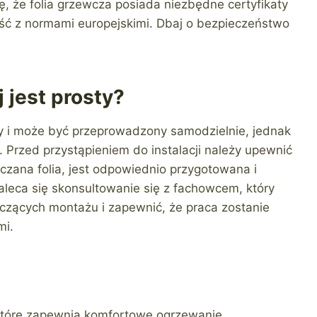
ię, że folia grzewcza posiada niezbędne certyfikaty
ć z normami europejskimi. Dbaj o bezpieczeństwo
 jest prosty?
ty i może być przeprowadzony samodzielnie, jednak
. Przed przystąpieniem do instalacji należy upewnić
zczana folia, jest odpowiednio przygotowana i
aleca się skonsultowanie się z fachowcem, który
zących montażu i zapewnić, że praca zostanie
mi.
 które zapewnia komfortowe ogrzewanie