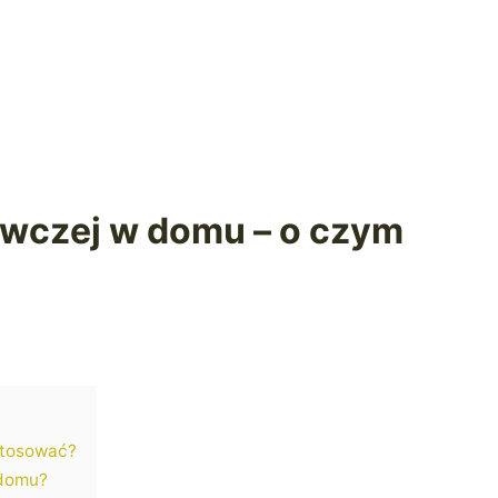
ewczej w domu – o czym
astosować?
 domu?