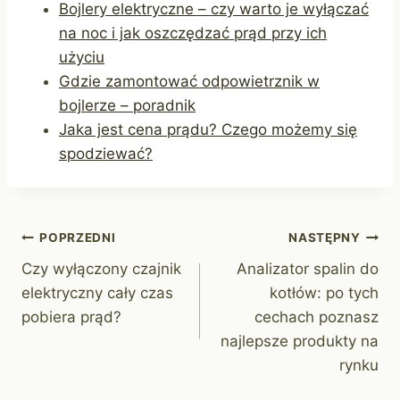
Bojlery elektryczne – czy warto je wyłączać
na noc i jak oszczędzać prąd przy ich
użyciu
Gdzie zamontować odpowietrznik w
bojlerze – poradnik
Jaka jest cena prądu? Czego możemy się
spodziewać?
Nawigacja
POPRZEDNI
NASTĘPNY
Czy wyłączony czajnik
Analizator spalin do
wpisu
elektryczny cały czas
kotłów: po tych
pobiera prąd?
cechach poznasz
najlepsze produkty na
rynku