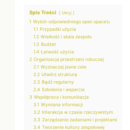
Spis Treści
Ukryj
1
Wybór odpowiedniego open space’u
1.1
Przypadki użycia
1.2
Wielkość i skala zespołu
1.3
Budżet
1.4
Łatwość użycia
2
Organizacja przestrzeni roboczej
2.1
Wyznaczaj jasne cele
2.2
Utwórz strukturę
2.3
Bądź regularny
2.4
Szkolenia i wsparcie
3
Współpraca i komunikacja
3.1
Wymiana informacji
3.2
Interakcja w czasie rzeczywistym
3.3
Zarządzanie zadaniami i projektami
3.4
Tworzenie kultury zespołowej