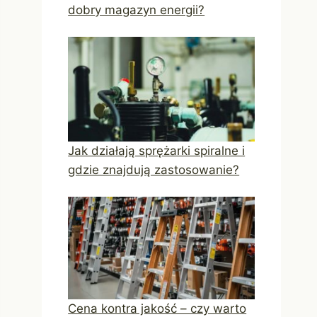
dobry magazyn energii?
Jak działają sprężarki spiralne i
gdzie znajdują zastosowanie?
Cena kontra jakość – czy warto