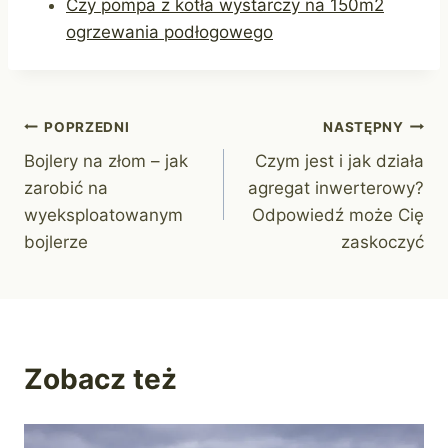
Czy pompa z kotła wystarczy na 150m2
ogrzewania podłogowego
Nawigacja
POPRZEDNI
NASTĘPNY
Bojlery na złom – jak
Czym jest i jak działa
wpisu
zarobić na
agregat inwerterowy?
wyeksploatowanym
Odpowiedź może Cię
bojlerze
zaskoczyć
Zobacz też