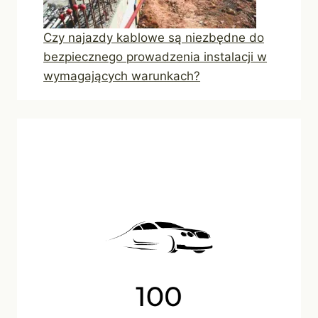
Czy najazdy kablowe są niezbędne do
bezpiecznego prowadzenia instalacji w
wymagających warunkach?