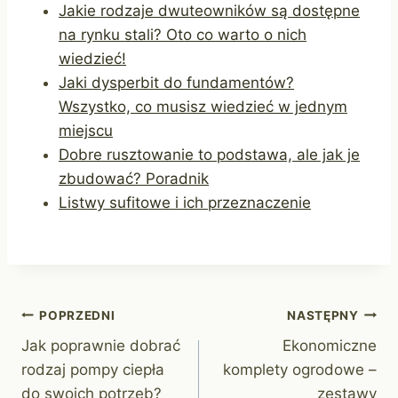
Jakie rodzaje dwuteowników są dostępne
na rynku stali? Oto co warto o nich
wiedzieć!
Jaki dysperbit do fundamentów?
Wszystko, co musisz wiedzieć w jednym
miejscu
Dobre rusztowanie to podstawa, ale jak je
zbudować? Poradnik
Listwy sufitowe i ich przeznaczenie
Nawigacja
POPRZEDNI
NASTĘPNY
Jak poprawnie dobrać
Ekonomiczne
wpisu
rodzaj pompy ciepła
komplety ogrodowe –
do swoich potrzeb?
zestawy