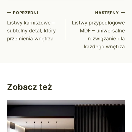
Nawigacja
POPRZEDNI
NASTĘPNY
Listwy karniszowe –
Listwy przypodłogowe
wpisu
subtelny detal, który
MDF – uniwersalne
przemienia wnętrza
rozwiązanie dla
każdego wnętrza
Zobacz też