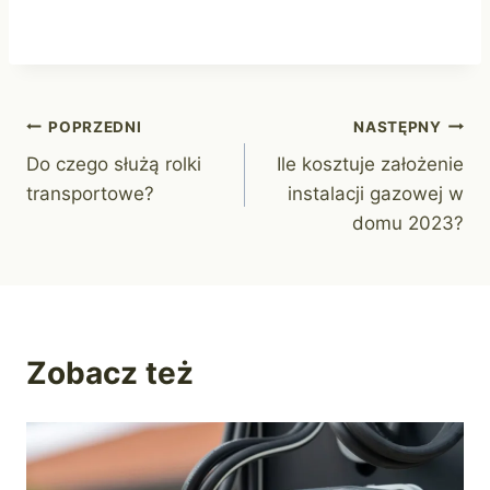
Nawigacja
POPRZEDNI
NASTĘPNY
Do czego służą rolki
Ile kosztuje założenie
wpisu
transportowe?
instalacji gazowej w
domu 2023?
Zobacz też