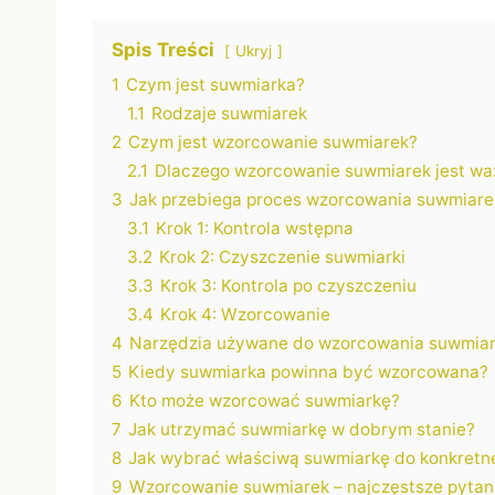
Spis Treści
Ukryj
1
Czym jest suwmiarka?
1.1
Rodzaje suwmiarek
2
Czym jest wzorcowanie suwmiarek?
2.1
Dlaczego wzorcowanie suwmiarek jest wa
3
Jak przebiega proces wzorcowania suwmiare
3.1
Krok 1: Kontrola wstępna
3.2
Krok 2: Czyszczenie suwmiarki
3.3
Krok 3: Kontrola po czyszczeniu
3.4
Krok 4: Wzorcowanie
4
Narzędzia używane do wzorcowania suwmia
5
Kiedy suwmiarka powinna być wzorcowana?
6
Kto może wzorcować suwmiarkę?
7
Jak utrzymać suwmiarkę w dobrym stanie?
8
Jak wybrać właściwą suwmiarkę do konkretn
9
Wzorcowanie suwmiarek – najczęstsze pytan