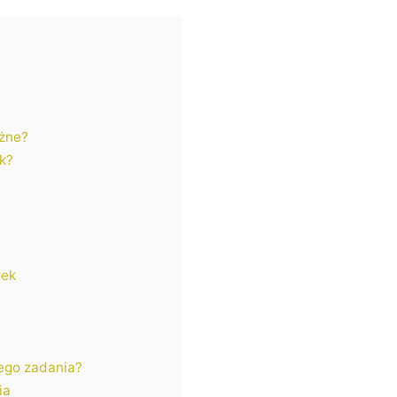
żne?
k?
rek
ego zadania?
ia