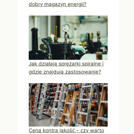
dobry magazyn energii?
Jak działają sprężarki spiralne i
gdzie znajdują zastosowanie?
Cena kontra jakość – czy warto