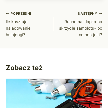
Nawigacja
POPRZEDNI
NASTĘPNY
Ile kosztuje
Ruchoma klapka na
wpisu
naładowanie
skrzydle samolotu- po
hulajnogi?
co ona jest?
Zobacz też