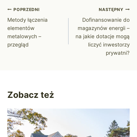
Nawigacja
POPRZEDNI
NASTĘPNY
Metody łączenia
Dofinansowanie do
wpisu
elementów
magazynów energii –
metalowych –
na jakie dotacje mogą
przegląd
liczyć inwestorzy
prywatni?
Zobacz też