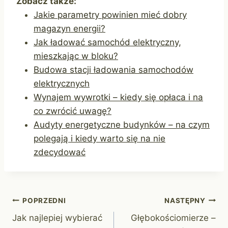
Zobacz także:
Jakie parametry powinien mieć dobry
magazyn energii?
Jak ładować samochód elektryczny,
mieszkając w bloku?
Budowa stacji ładowania samochodów
elektrycznych
Wynajem wywrotki – kiedy się opłaca i na
co zwrócić uwagę?
Audyty energetyczne budynków – na czym
polegają i kiedy warto się na nie
zdecydować
Nawigacja
POPRZEDNI
NASTĘPNY
Jak najlepiej wybierać
Głębokościomierze –
wpisu