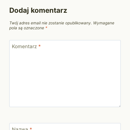
Dodaj komentarz
Twój adres email nie zostanie opublikowany.
Wymagane
pola są oznaczone
*
Komentarz
*
Nazwa
*