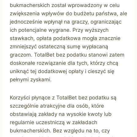
bukmacherskich został wprowadzony w celu
zwiększenia wpływów do budżetu państwa, ale
jednocześnie wpłynął na graczy, ograniczając
ich potencjalne wygrane. Przy wyższych
stawkach, opłata podatkowa mogła znacznie
zmniejszyć ostateczną sumę wypłacaną
graczom. TotalBet bez podatku stanowi zatem
doskonałe rozwiązanie dla tych, którzy chcą
uniknąć tej dodatkowej opłaty i cieszyć się
pełnymi zyskami.
Korzyści płynące z TotalBet bez podatku są
szczególnie atrakcyjne dla osób, które
obstawiają zakłady na wysokie kwoty lub
regularnie uczestniczą w zakładach
bukmacherskich. Bez względu na to, czy