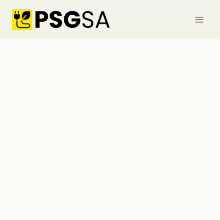
Przejdź
do
treści