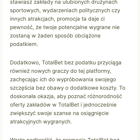
stawiasz zakłady na ulubionych drużynach
sportowych, wydarzeniach politycznych czy
innych atrakcjach, promocja ta daje ci
pewność, że twoje potencjalne wygrane nie
zostaną w żaden sposób obciążone
podatkiem.
Dodatkowo, TotalBet bez podatku przyciąga
również nowych graczy do tej platformy,
zachęcając ich do wypróbowania swojego
szczęścia bez obawy o dodatkowe koszty. To
doskonała okazja, aby poznać różnorodność
oferty zakładów w TotalBet i jednocześnie
zwiększyć swoje szanse na osiągnięcie
atrakcyjnych wygranych.
Warto podkreślić, że promocja TotalBet bez