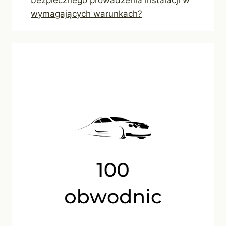
wymagających warunkach?