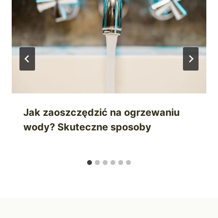
Jak zaoszczędzić na ogrzewaniu
wody? Skuteczne sposoby