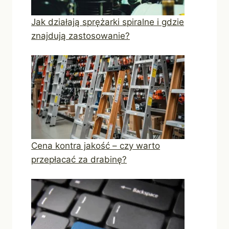
Jak działają sprężarki spiralne i gdzie
znajdują zastosowanie?
Cena kontra jakość – czy warto
przepłacać za drabinę?