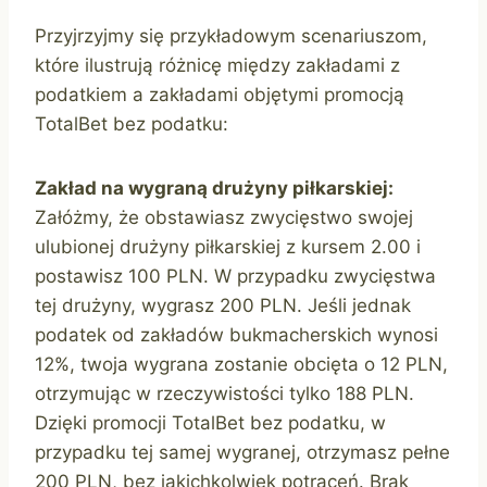
Przyjrzyjmy się przykładowym scenariuszom,
które ilustrują różnicę między zakładami z
podatkiem a zakładami objętymi promocją
TotalBet bez podatku:
Zakład na wygraną drużyny piłkarskiej:
Załóżmy, że obstawiasz zwycięstwo swojej
ulubionej drużyny piłkarskiej z kursem 2.00 i
postawisz 100 PLN. W przypadku zwycięstwa
tej drużyny, wygrasz 200 PLN. Jeśli jednak
podatek od zakładów bukmacherskich wynosi
12%, twoja wygrana zostanie obcięta o 12 PLN,
otrzymując w rzeczywistości tylko 188 PLN.
Dzięki promocji TotalBet bez podatku, w
przypadku tej samej wygranej, otrzymasz pełne
200 PLN, bez jakichkolwiek potrąceń. Brak