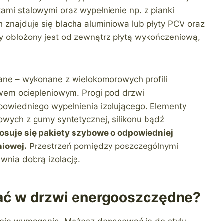
ami stalowymi oraz wypełnienie np. z pianki
 znajduje się blacha aluminiowa lub płyty PCV oraz
y obłożony jest od zewnątrz płytą wykończeniową,
lane – wykonane z wielokomorowych profili
wem ociepleniowym. Progi pod drzwi
powiedniego wypełnienia izolującego. Elementy
ych z gumy syntetycznej, silikonu bądź
osuje się pakiety szybowe o odpowiedniej
niowej.
Przestrzeń pomiędzy poszczególnymi
wnia dobrą izolację.
ać w drzwi energooszczędne?
woje wymagania. Możesz dopasować je do stylu