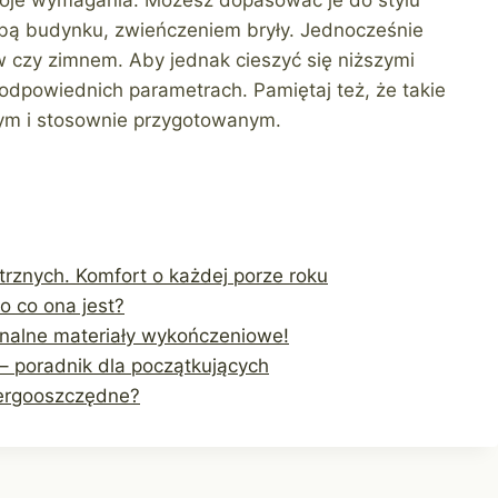
obą budynku, zwieńczeniem bryły. Jednocześnie
w czy zimnem. Aby jednak cieszyć się niższymi
odpowiednich parametrach. Pamiętaj też, że takie
ym i stosownie przygotowanym.
trznych. Komfort o każdej porze roku
o co ona jest?
nalne materiały wykończeniowe!
– poradnik dla początkujących
nergooszczędne?