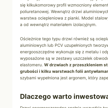
się kilkukomorowy profil wzmocniony element
poliuretanowej. Wewnątrz drzwi aluminiowych
warstwa ociepleniowa z pianki. Model stalow
a od wewnątrz materiałem izolacyjnym.
Ościeżnice tego typu drzwi również są ociep
aluminiowych lub PCV uzupełnionych tworzy
energooszczędne wykonuje się z metalu i od
wyposażone są w zestawy uszczelek obwodow
elastomeru.
W drzwiach z przeszkleniem st
grubości i kilku warstwach folii antywłama
szybami wypełniona jest argonem, który zape
Dlaczego warto inwestow
Drzwi energooszczędne spełnią wszystkie t