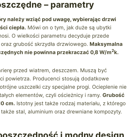
oszczędne – parametry
ry należy wziąć pod uwagę, wybierając drzwi
ci ciepła.
Mówi on o tym, jak duże są ubytki
ponosi. O wielkości parametru decyduje przede
 oraz grubość skrzydła drzwiowego.
Maksymalna
2
czędnych nie powinna przekraczać 0,8 W/
m
k.
rierę przed wiatrem, deszczem. Muszą być
ci powietrza. Producenci stosują dodatkowe
otrójne uszczelki czy specjalne progi. Ocieplenie nie
tałych elementów, czyli ościeżnicy i ramy.
Grubość
10 cm.
Istotny jest także rodzaj materiału, z którego
 także stal, aluminium oraz drewniane kompozyty.
ooszczędność i modny design