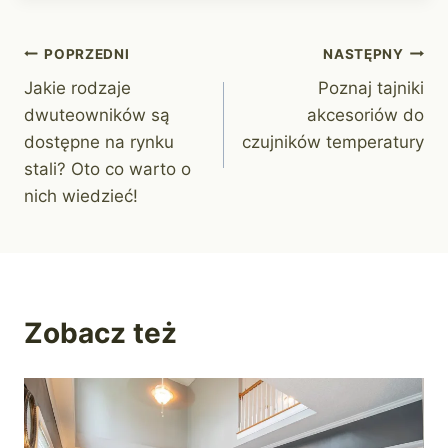
Nawigacja
POPRZEDNI
NASTĘPNY
Jakie rodzaje
Poznaj tajniki
wpisu
dwuteowników są
akcesoriów do
dostępne na rynku
czujników temperatury
stali? Oto co warto o
nich wiedzieć!
Zobacz też