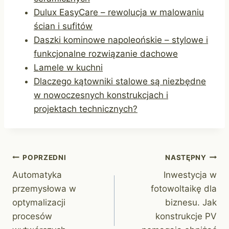
Dulux EasyCare – rewolucja w malowaniu
ścian i sufitów
Daszki kominowe napoleońskie – stylowe i
funkcjonalne rozwiązanie dachowe
Lamele w kuchni
Dlaczego kątowniki stalowe są niezbędne
w nowoczesnych konstrukcjach i
projektach technicznych?
Nawigacja
POPRZEDNI
NASTĘPNY
Automatyka
Inwestycja w
wpisu
przemysłowa w
fotowoltaikę dla
optymalizacji
biznesu. Jak
procesów
konstrukcje PV