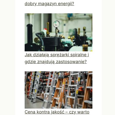
dobry magazyn energii?
Jak działają sprężarki spiralne i
gdzie znajdują zastosowanie?
Cena kontra jakość – czy warto