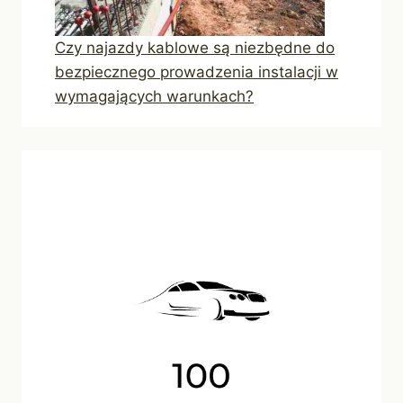
Czy najazdy kablowe są niezbędne do
bezpiecznego prowadzenia instalacji w
wymagających warunkach?