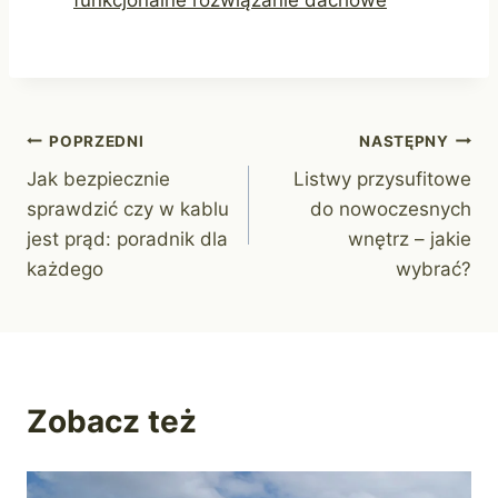
funkcjonalne rozwiązanie dachowe
Nawigacja
POPRZEDNI
NASTĘPNY
Jak bezpiecznie
Listwy przysufitowe
wpisu
sprawdzić czy w kablu
do nowoczesnych
jest prąd: poradnik dla
wnętrz – jakie
każdego
wybrać?
Zobacz też