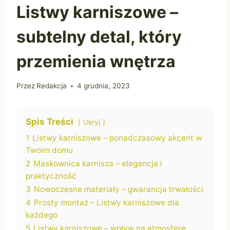
Listwy karniszowe –
subtelny detal, który
przemienia wnętrza
Przez
Redakcja
4 grudnia, 2023
Spis Treści
Ukryj
1
Listwy karniszowe – ponadczasowy akcent w
Twoim domu
2
Maskownica karnisza – elegancja i
praktyczność
3
Nowoczesne materiały – gwarancja trwałości
4
Prosty montaż – Listwy karniszowe dla
każdego
5
Listwy karniszowe – wpływ na atmosferę