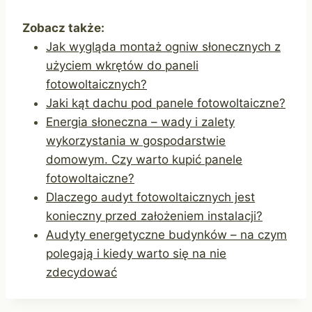
Zobacz także:
Jak wygląda montaż ogniw słonecznych z
użyciem wkrętów do paneli
fotowoltaicznych?
Jaki kąt dachu pod panele fotowoltaiczne?
Energia słoneczna – wady i zalety
wykorzystania w gospodarstwie
domowym. Czy warto kupić panele
fotowoltaiczne?
Dlaczego audyt fotowoltaicznych jest
konieczny przed założeniem instalacji?
Audyty energetyczne budynków – na czym
polegają i kiedy warto się na nie
zdecydować