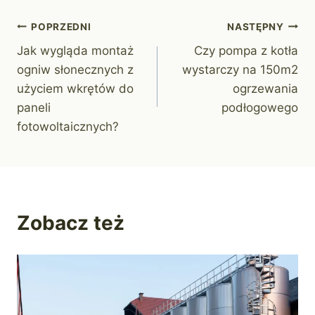
Nawigacja
POPRZEDNI
NASTĘPNY
Jak wygląda montaż
Czy pompa z kotła
wpisu
ogniw słonecznych z
wystarczy na 150m2
użyciem wkrętów do
ogrzewania
paneli
podłogowego
fotowoltaicznych?
Zobacz też