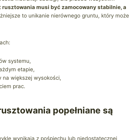
 rusztowania musi być zamocowany stabilnie, a
niejsze to unikanie nierównego gruntu, który może
ach:
tów systemu,
każdym etapie,
y na większej wysokości,
ciem prac.
rusztowania popełniane są
ykle wynikają z pośpiechu lub niedostatecznej