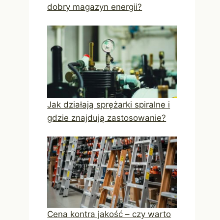
dobry magazyn energii?
Jak działają sprężarki spiralne i
gdzie znajdują zastosowanie?
Cena kontra jakość – czy warto