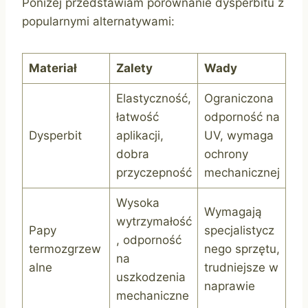
Poniżej przedstawiam porównanie dysperbitu z
popularnymi alternatywami:
Materiał
Zalety
Wady
Elastyczność,
Ograniczona
łatwość
odporność na
Dysperbit
aplikacji,
UV, wymaga
dobra
ochrony
przyczepność
mechanicznej
Wysoka
Wymagają
wytrzymałość
Papy
specjalistycz
, odporność
termozgrzew
nego sprzętu,
na
alne
trudniejsze w
uszkodzenia
naprawie
mechaniczne