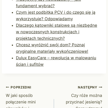
fundament wybrać?
Czym jest podbitka PCV i do czego się ją
wykorzystuje? Odpowiadamy
Dlaczego kątowniki stalowe są niezbędne
w nowoczesnych konstrukcjach i
projektach technicznych?
Chcesz wyróżnić swój dom? Poznaj
oryginalne materiały wykończeniowe!
Dulux EasyCare – rewolucja w malowaniu
ścian i sufitów
Nawigacja
POPRZEDNI
NASTĘPNY
W jaki sposób
Czy róże można
wpisu
połączenie mini
przycinać jesienią?