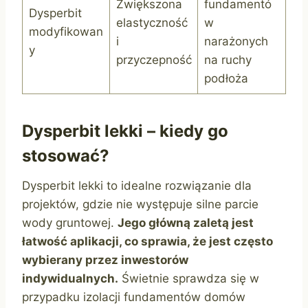
Zwiększona
fundamentó
Dysperbit
elastyczność
w
modyfikowan
i
narażonych
y
przyczepność
na ruchy
podłoża
Dysperbit lekki – kiedy go
stosować?
Dysperbit lekki to idealne rozwiązanie dla
projektów, gdzie nie występuje silne parcie
wody gruntowej.
Jego główną zaletą jest
łatwość aplikacji, co sprawia, że jest często
wybierany przez inwestorów
indywidualnych.
Świetnie sprawdza się w
przypadku izolacji fundamentów domów