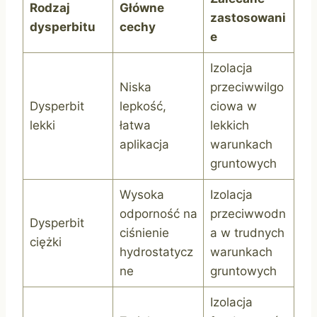
Rodzaj
Główne
zastosowani
dysperbitu
cechy
e
Izolacja
Niska
przeciwwilgo
Dysperbit
lepkość,
ciowa w
lekki
łatwa
lekkich
aplikacja
warunkach
gruntowych
Wysoka
Izolacja
odporność na
przeciwwodn
Dysperbit
ciśnienie
a w trudnych
ciężki
hydrostatycz
warunkach
ne
gruntowych
Izolacja